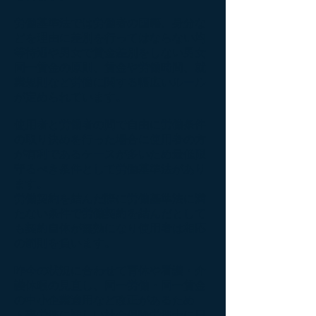
労働基準法では労働者の国籍、身分な
どを理由に差別を行ってはならない均
等待遇や男女で賃金差別をしない男女
同一賃金の原則、賃金や労働時間、就
業規則など労働に関する幅広いルール
が定められています。
使用者と労働者の間で自由に労働条件
の取り決めを行った場合に使用者の方
が有利であるケースが多いため最低限
守るべき条件として労働基準法があり
ます。
労働契約を結んだ際に労働基準法に満
たない条件で労働契約を結んだとして
も契約自体が無効になり使用者は相応
の罰則を負います。
昨今の状況に合わせて育休や看護・介
護休暇の見直し、同一労働・同一賃金
の中小企業適用など改正があるため
人事労務に詳しい社会保険労務士に日