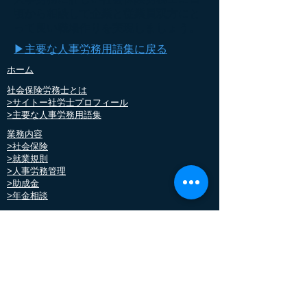
頃から相談して企業と従業員双方にと
って良い職場作りを実現しましょう。
​▶主要な人事労務用語集に戻る
​ホーム
社会保険労務士とは
>
サイトー社労士プロフィール
>主要な人事労務用語集
業務内容
>社会保険
>就業規則
>人事労務管理
>助成金
​>年金相談
料金
お問い合わせ
お客様の声
パンク社労士のブログ
​助成金無料診断実施中