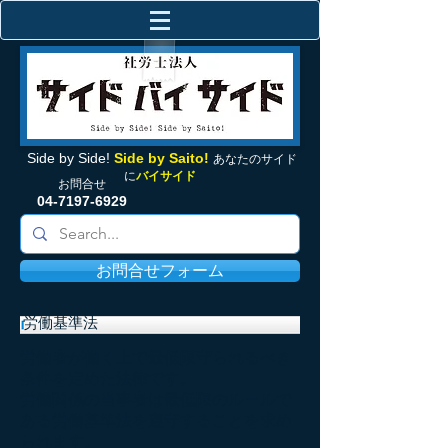
Side by Side!
Side by Saito!
あなたの
サイド
に
バイサイド
お問合せ
04-7197-6929
お問合せフォーム
労働基準法
労働者が働く上で最低限守られるべき
条件を定めた法律です。
労働関係の当事者は最低限のルールで
ある労働基準法を遵守することを求め
られます。