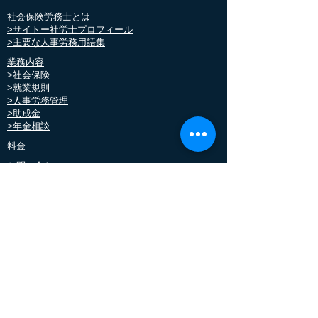
社会保険労務士とは
>
サイトー社労士プロフィール
>主要な人事労務用語集
業務内容
>社会保険
>就業規則
>人事労務管理
>助成金
​>年金相談
料金
お問い合わせ
お客様の声
パンク社労士のブログ
​助成金無料診断実施中
メールマガジン
>労務マガジン