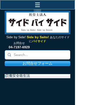
Side by Side!
Side by Saito!
あなたの
サイド
に
バイサイド
お問合せ
04-7197-6929
お問合せフォーム
労働安全衛生法
労働者の安全や衛生について定めた法
律です。
使用者が労働災害防止のため最低限守
るべきルールを定めていたり労働者が