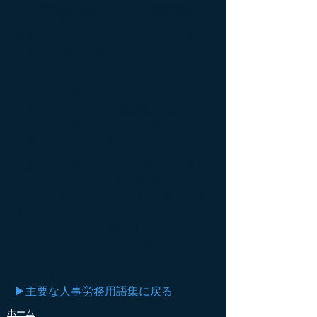
安全で快適に働けるような職場環境の
整備や企業の規模によっては産業医の
配置を行うこと、衛生委員会の設置、
衛生管理者、健康診断の実施などが求
められます。
元々は労働基準法の一部として定めら
れていましたが、労働災害が増加した
ことから労働基準法から分離独立して
労働安全衛生法が制定されました。
健康経営が重視される現代では労働者
の安全や衛生に気を配り職場の安全、
衛生面を向上させることは企業と労働
者の双方にとってメリットがあり
人口減少時代で生産性向上が必須だか
らこそ労働安全衛生法を基に一人ひと
りを大切にすることがより重要視され
ています。
​▶主要な人事労務用語集に戻る
​ホーム