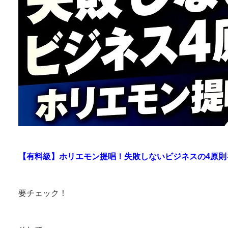
【有料級】ホリエモン提唱！失敗しないビジネスの4原則
要チェック！