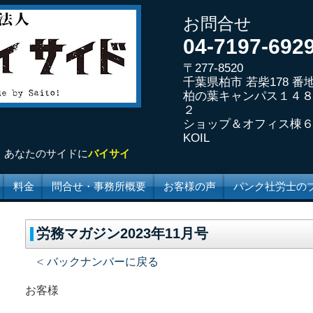
お問合せ
04-7197-692
〒277-8520
千葉県柏市 若柴178 番地
柏の葉キャンパス１４
２
ショップ＆オフィ
ス棟
KOIL
!
あなたの
サイドに
バイサイ
料金
問合せ・事務所概要
お客様の声
パンク社労士の
労務マガジン2023年11月号
< バックナンバーに戻る
お客様