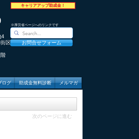
キャリアアップ助成金！
9
​※厚労省ページへのリンクです
4
８街区
お問合せフォーム
６階
ブログ
助成金無料診断
メルマガ
次のページに進む